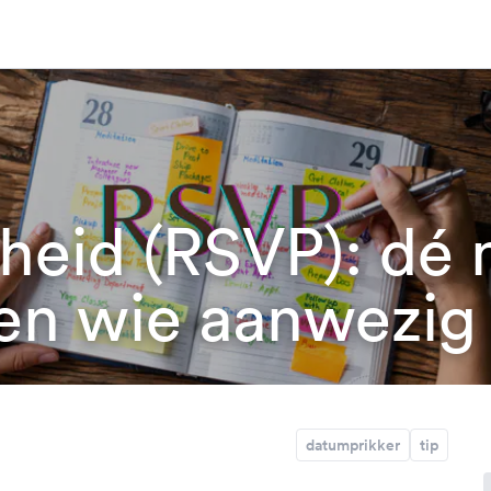
heid (RSVP): dé 
en wie aanwezig z
datumprikker
tip