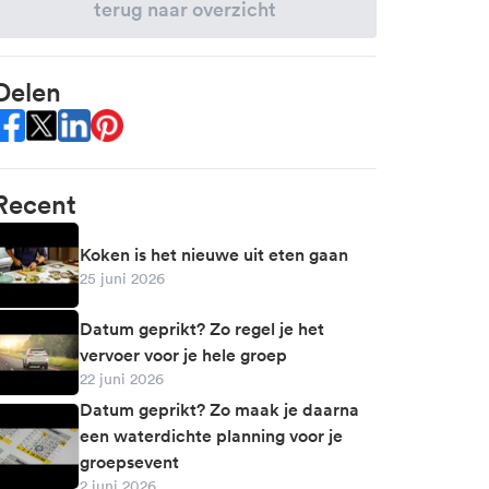
terug naar overzicht
Delen
hare this on Facebook
Share this on X (twitter)
Share this on LinkedIn
Share this on Pinterest
Recent
Koken is het nieuwe uit eten gaan
25 juni 2026
Datum geprikt? Zo regel je het
vervoer voor je hele groep
22 juni 2026
Datum geprikt? Zo maak je daarna
een waterdichte planning voor je
groepsevent
2 juni 2026