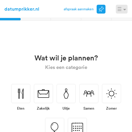
datumprikker.nl
☰
Afspraak aanmaken
Inloggen
november
Wat wil je plannen?
Kies een categorie
🍴
💼
🎳
👥
☀
Eten
Zakelijk
Uitje
Samen
Zomer
🎈
📅