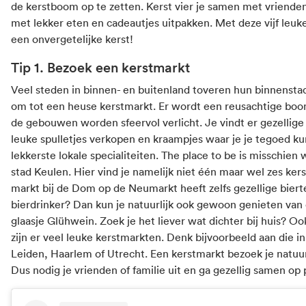
de kerstboom op te zetten. Kerst vier je samen met vrienden
met lekker eten en cadeautjes uitpakken. Met deze vijf leuke 
een onvergetelijke kerst!
Tip 1. Bezoek een kerstmarkt
Veel steden in binnen- en buitenland toveren hun binnenstad
om tot een heuse kerstmarkt. Er wordt een reusachtige bo
de gebouwen worden sfeervol verlicht. Je vindt er gezellige
leuke spulletjes verkopen en kraampjes waar je je tegoed k
lekkerste lokale specialiteiten. The place to be is misschien
stad Keulen. Hier vind je namelijk niet één maar wel zes ke
markt bij de Dom op de Neumarkt heeft zelfs gezellige bierte
bierdrinker? Dan kun je natuurlijk ook gewoon genieten van
glaasje Glühwein. Zoek je het liever wat dichter bij huis? O
zijn er veel leuke kerstmarkten. Denk bijvoorbeeld aan die i
Leiden, Haarlem of Utrecht. Een kerstmarkt bezoek je natuurl
Dus
nodig je vrienden of familie uit
en ga gezellig samen op 