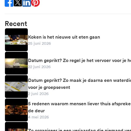
Share this on Facebook
Share this on X (twitter)
Share this on LinkedIn
Share this on Pinterest
Recent
Koken is het nieuwe uit eten gaan
25 juni 2026
Datum geprikt? Zo regel je het vervoer voor je h
22 juni 2026
Datum geprikt? Zo maak je daarna een waterdi
voor je groepsevent
2 juni 2026
5 redenen waarom mensen liever thuis afspreke
de deur
4 mei 2026
Zo organiseer je een verjaardag die niemand ve