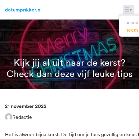
Skip to content
☰
▾
datumprikker.nl
accou
neem
Kijk jij al uit naar de kerst?
Check dan deze vijf leuke tips
21 november 2022
Redactie
Het is alweer bijna kerst. De tijd om je huis gezellig en knus