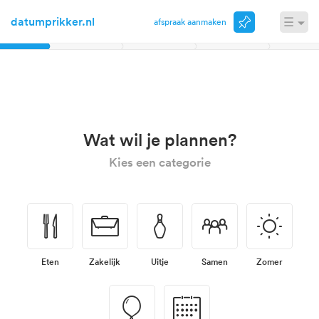
datumprikker.nl
☰
Afspraak aanmaken
Inloggen
november
Wat wil je plannen?
Kies een categorie
🍴
💼
🎳
👥
☀
Eten
Zakelijk
Uitje
Samen
Zomer
🎈
📅