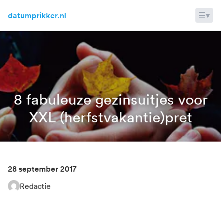
Skip to content
☰
▾
datumprikker.nl
8 fabuleuze gezinsuitjes voor
XXL (herfstvakantie)pret
28 september 2017
Redactie