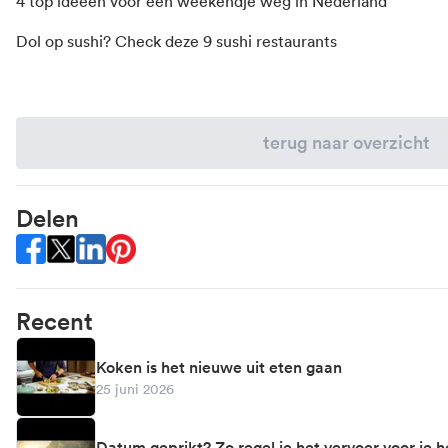
4 top ideeën voor een weekendje weg in Nederland
Dol op sushi? Check deze 9 sushi restaurants
terug naar overzicht
Delen
Share this on Facebook
Share this on X (twitter)
Share this on LinkedIn
Share this on Pinterest
Recent
Koken is het nieuwe uit eten gaan
25 juni 2026
Datum geprikt? Zo regel je het vervoer voor je h