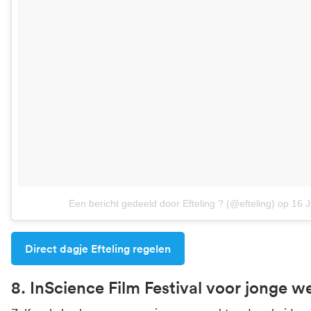
Een bericht gedeeld door Efteling ? (@efteling)
op
16 
Direct dagje Efteling regelen
8. InScience Film Festival voor jonge 