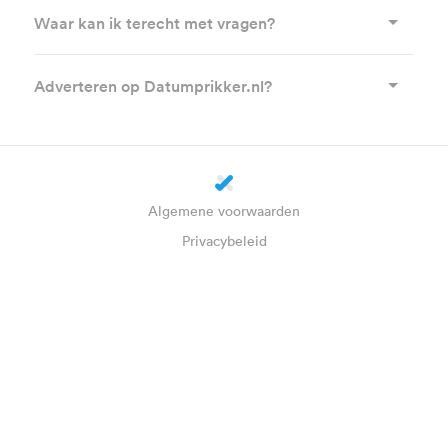
Waar kan ik terecht met vragen?
Adverteren op Datumprikker.nl?
Algemene voorwaarden
Privacybeleid
Cookie-instellingen
Over ons
Hoe werkt het?
Helpdesk
Blog
Plus