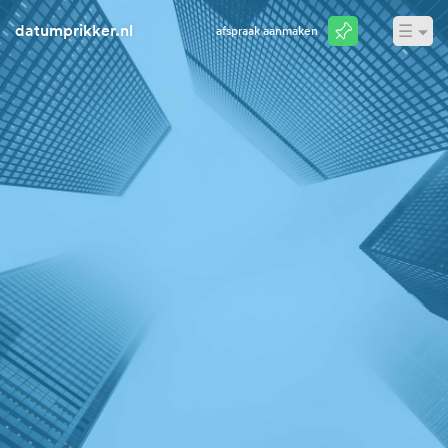
datumprikker.nl
☰
Afspraak aanmaken
Inloggen