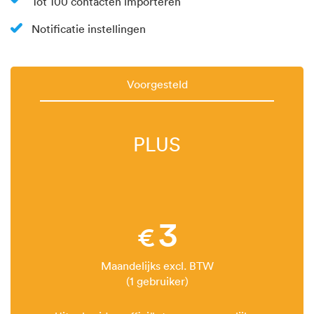
Tot 100 contacten importeren
Notificatie instellingen
Voorgesteld
PLUS
3
€
Maandelijks excl. BTW
(1 gebruiker)