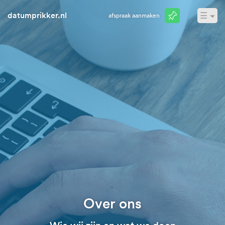
datumprikker.nl
☰
Afspraak aanmaken
Inloggen
Over ons
Wie wij zijn en wat we doen