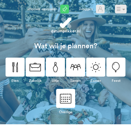
☰
Afspraak aanmaken
Inloggen
datumprikker.nl
Wat wil je plannen?
🍴
💼
🎳
👥
☀
🎈
Eten
Zakelijk
Uitje
Samen
Zomer
Feest
📅
Overige